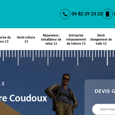
04 82 29 23 23
Réparateur,
Entreprise
Devis
prise de
Devis toiture
installateur de
rehaussement
changement de
ure 13
13
velux 13
de toiture 13
tuile 13
13
DEVIS 
ère Coudoux