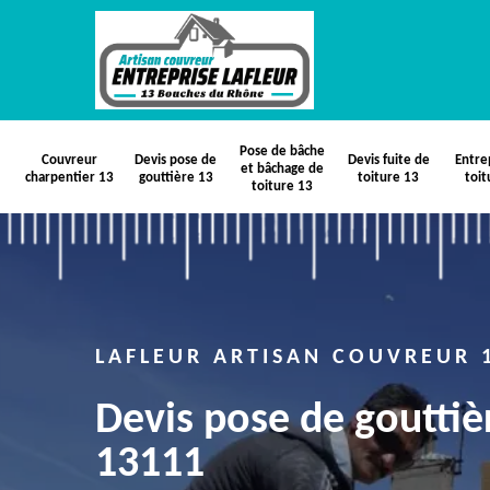
Pose de bâche
Couvreur
Devis pose de
Devis fuite de
Entre
et bâchage de
charpentier 13
gouttière 13
toiture 13
toit
toiture 13
LAFLEUR ARTISAN COUVREUR 
Devis pose de goutti
13111