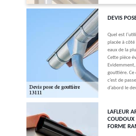
DEVIS POS
Quel est l’uti
placée à côté 
eaux de la pl
Cette pièce év
Evidemment, t
gouttière. Ce 
c’est de pass
d’abord le de
LAFLEUR A
COUDOUX P
FORME RA