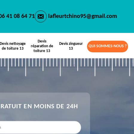
06 41 08 64 71
lafleurtchino95@gmail.com
Devis
Devis nettoyage
Devis zingueur
QUI SOMMES-NOUS ?
réparation de
de toiture 13
13
toiture 13
GRATUIT EN MOINS DE 24H