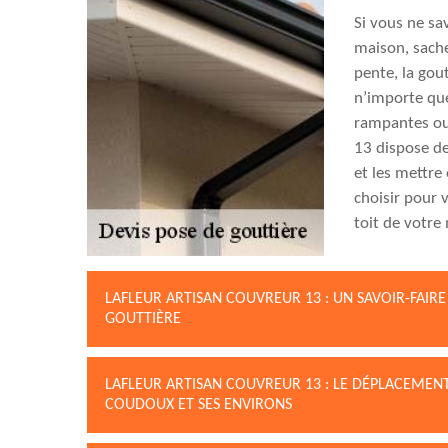
Si vous ne sa
maison, sache
pente, la gou
n’importe que
rampantes ou 
13 dispose de
et les mettre
choisir pour v
toit de votre
LAFLEUR ARTISAN COUVREUR 13 : UN SAVOIR-FAI
GOUTTIÈRE
LAFLEUR ARTISAN COUVREUR 13 : LE DÉPLACEMEN
COUDOUX ET SES ENVIRONS