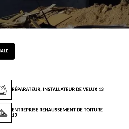
NALE
RÉPARATEUR, INSTALLATEUR DE VELUX 13
D
ENTREPRISE REHAUSSEMENT DE TOITURE
D
13