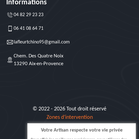
Informations
04 82 29 23 23
06 41 08 64 71
lafleurtchino95@gmail.com
Chem. Des Quatre Noix
13290 Aix-en-Provence
© 2022 - 2026 Tout droit réservé
Zones d’intervention
Votre Artisan respecte votre vie privée
Siret: 515 062 404 000 30