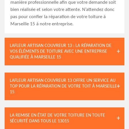
manière professionnelle afin que votre demande soit
bien réalisée et selon votre attente. N’attendez donc
pas pour confier la réparation de votre toiture à
Marseille 15 à notre entreprise.
LAFLEUR ARTISAN COUVREUR 13 : LA RÉPARATION DE
VOS ÉLÉMENTS DE TOITURE AVEC UNE ENTREPRISE
QUALIFIÉE À MARSEILLE 15
LAFLEUR ARTISAN COUVREUR 13 OFFRE UN SERVICE AU
TOP POUR LA RÉPARATION DE VOTRE TOIT À MARSEILLE
15
LA REMISE EN ÉTAT DE VOTRE TOITURE EN TOUTE
SÉCURITÉ DANS TOUS LE 13015