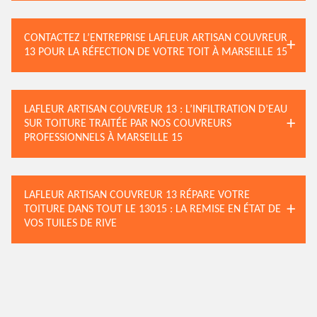
CONTACTEZ L’ENTREPRISE LAFLEUR ARTISAN COUVREUR
13 POUR LA RÉFECTION DE VOTRE TOIT À MARSEILLE 15
LAFLEUR ARTISAN COUVREUR 13 : L’INFILTRATION D’EAU
SUR TOITURE TRAITÉE PAR NOS COUVREURS
PROFESSIONNELS À MARSEILLE 15
LAFLEUR ARTISAN COUVREUR 13 RÉPARE VOTRE
TOITURE DANS TOUT LE 13015 : LA REMISE EN ÉTAT DE
VOS TUILES DE RIVE