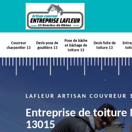
Pose de bâche
Couvreur
Devis pose de
Devis fuite de
Entre
et bâchage de
charpentier 13
gouttière 13
toiture 13
toit
toiture 13
LAFLEUR ARTISAN COUVREUR 
Entreprise de toiture 
13015