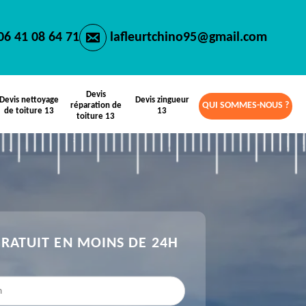
06 41 08 64 71
lafleurtchino95@gmail.com
Devis
Devis nettoyage
Devis zingueur
QUI SOMMES-NOUS ?
réparation de
de toiture 13
13
toiture 13
GRATUIT EN MOINS DE 24H