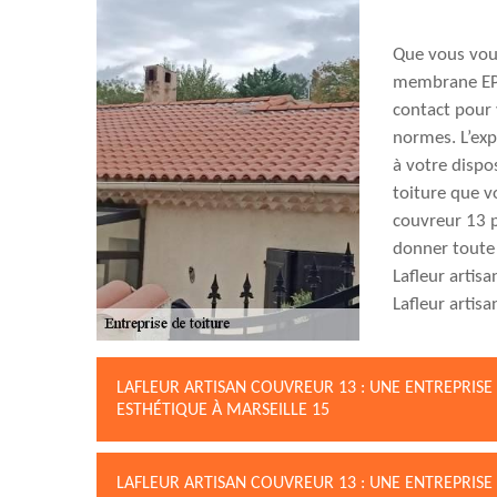
Que vous voul
membrane EPD
contact pour 
normes. L’exp
à votre dispos
toiture que vo
couvreur 13 p
donner toute v
Lafleur artis
Lafleur artis
LAFLEUR ARTISAN COUVREUR 13 : UNE ENTREPRISE
ESTHÉTIQUE À MARSEILLE 15
LAFLEUR ARTISAN COUVREUR 13 : UNE ENTREPRISE