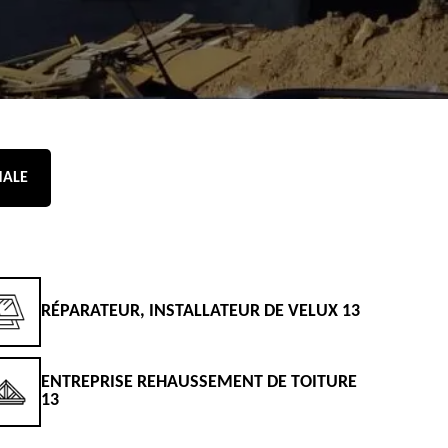
NALE
RÉPARATEUR, INSTALLATEUR DE VELUX 13
D
ENTREPRISE REHAUSSEMENT DE TOITURE
D
13