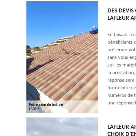
DES DEVIS
LAFLEUR A
En faisant re
bénéficierez d
préserver votr
sans vous eng
sur les matéri
la prestation,
réponse sera 
formulaire de
numéros de t
une réponse 
LAFLEUR A
CHOIX D’E