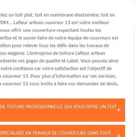
iez un toit plat, toit en membrane élastomère, toit en
M… Lafleur artisan couvreur 13 est votre meilleur
vous offrir une couverture respectant toutes les
ertise et le savoir-faire de notre équipe de couvreurs est
ition pour relever tous les défis dans les travaux de
us exigerez. L’entreprise de toiture Lafleur artisan
résente ses gages de qualité et Label. Vous pouvez ainsi
otre confiance car votre satisfaction est l’objectif de
an couvreur 13. Pour plus d’information sur ses services,
an couvreur 13 vous invite à faire vos demandes de devis.
 DE TOITURE PROFESSIONNELLE QUI VOUS OFFRE UN TOIT
 SPÉCIALISÉE EN TRAVAUX DE COUVERTURE DANS TOUT