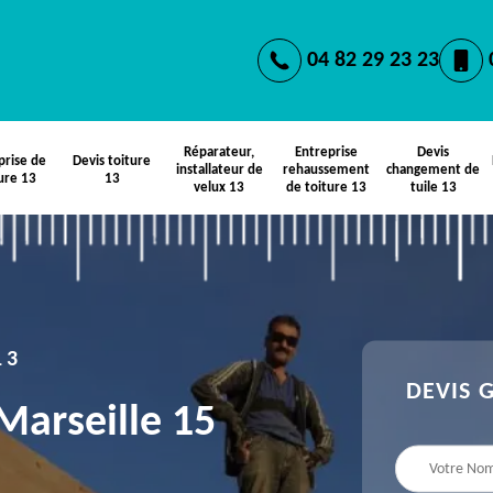
04 82 29 23 23
Réparateur,
Entreprise
Devis
prise de
Devis toiture
installateur de
rehaussement
changement de
ure 13
13
velux 13
de toiture 13
tuile 13
13
DEVIS 
Marseille 15