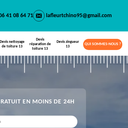
06 41 08 64 71
lafleurtchino95@gmail.com
Devis
Devis nettoyage
Devis zingueur
QUI SOMMES-NOUS ?
réparation de
de toiture 13
13
toiture 13
GRATUIT EN MOINS DE 24H