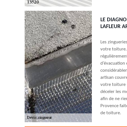
LE DIAGNOS
LAFLEUR A
Les zinguerie
votre toiture.
régulièrement
d’évacuation 
considérablem
artisan couvr
votre toiture
déceler les m
afin de ne rie
Provence fait
de toiture.