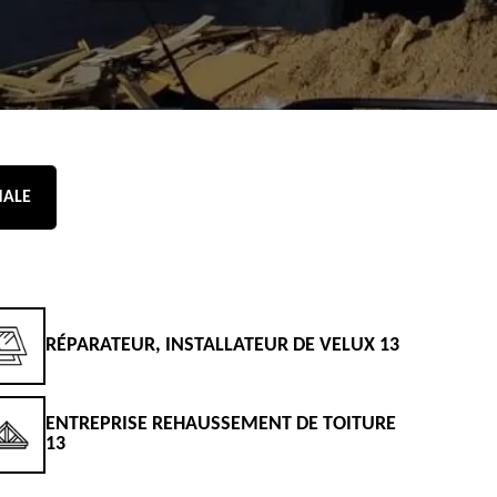
NALE
RÉPARATEUR, INSTALLATEUR DE VELUX 13
D
ENTREPRISE REHAUSSEMENT DE TOITURE
D
13