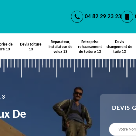
04 82 29 23 23
Réparateur,
Entreprise
Devis
prise de
Devis toiture
installateur de
rehaussement
changement de
ure 13
13
velux 13
de toiture 13
tuile 13
13
DEVIS 
aux De