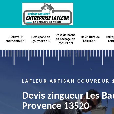
Pose de bâche
Couvreur
Devis pose de
Devis fuite de
Entre
et bâchage de
charpentier 13
gouttière 13
toiture 13
toit
toiture 13
LAFLEUR ARTISAN COUVREUR 
Devis zingueur Les B
Provence 13520