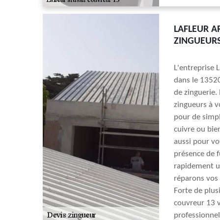
LAFLEUR A
ZINGUEURS
L'entreprise 
dans le 13520
de zinguerie.
zingueurs à v
pour de simpl
cuivre ou bie
aussi pour vo
présence de f
rapidement un
réparons vos 
Forte de plusi
couvreur 13 v
professionnels