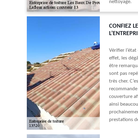
nettoyage.
CONFIEZ L
L’ENTREPR
Vérifier l’éta
effet, les dé
être remarqua
sont pas repé
très cher. C’
recommande se
couverture afi
ainsi beaucoup
prochainemen
prestations d