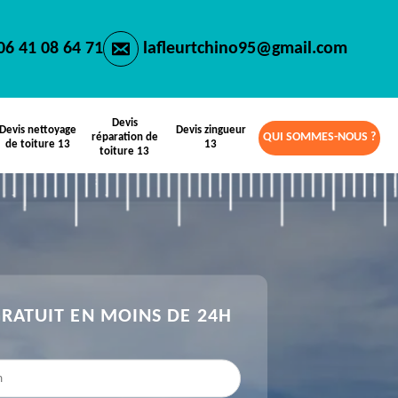
06 41 08 64 71
lafleurtchino95@gmail.com
Devis
Devis nettoyage
Devis zingueur
QUI SOMMES-NOUS ?
réparation de
de toiture 13
13
toiture 13
GRATUIT EN MOINS DE 24H