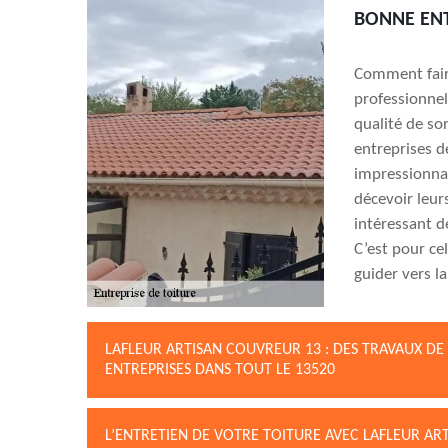
BONNE ENT
Comment faire
professionnel
qualité de so
entreprises d
impressionnan
décevoir leurs
intéressant d
C’est pour ce
guider vers l
LAFLEUR ARTISAN COUVREUR 13 : DES TRAVAUX DE
ENTREPRISES DANS TOUT LE 13520
L’ENTRETIEN DE VOTRE TOITURE AVEC LAFLEUR AR