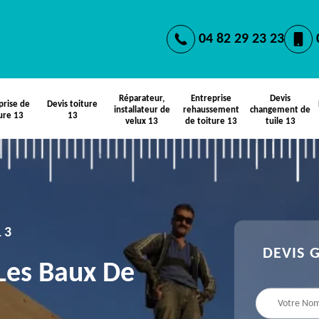
04 82 29 23 23
Réparateur,
Entreprise
Devis
prise de
Devis toiture
installateur de
rehaussement
changement de
ure 13
13
velux 13
de toiture 13
tuile 13
13
DEVIS 
 Les Baux De