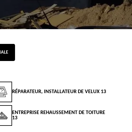
NALE
RÉPARATEUR, INSTALLATEUR DE VELUX 13
D
ENTREPRISE REHAUSSEMENT DE TOITURE
D
13