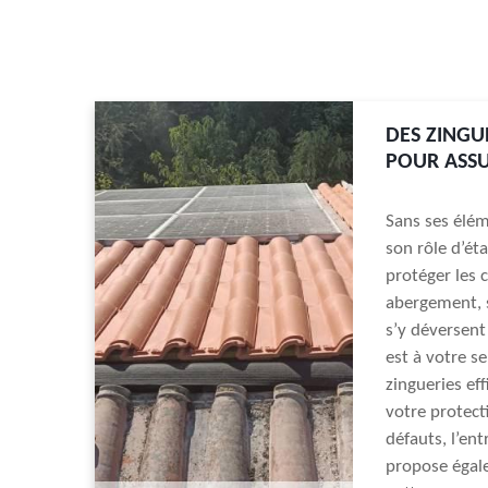
DES ZINGU
POUR ASSU
Sans ses élém
son rôle d’éta
protéger les c
abergement, s
s’y déversent
est à votre s
zingueries eff
votre protect
défauts, l’ent
propose égale