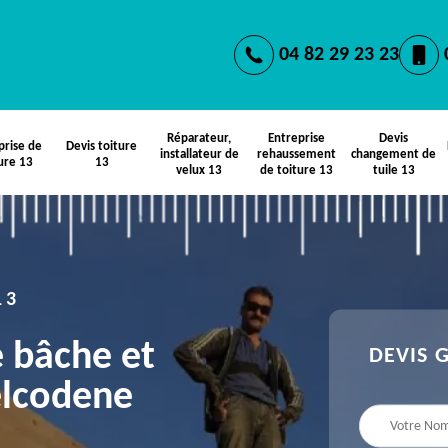
04 82 29 23 23
Réparateur,
Entreprise
Devis
prise de
Devis toiture
installateur de
rehaussement
changement de
ure 13
13
velux 13
de toiture 13
tuile 13
13
e bâche et
DEVIS 
elcodene