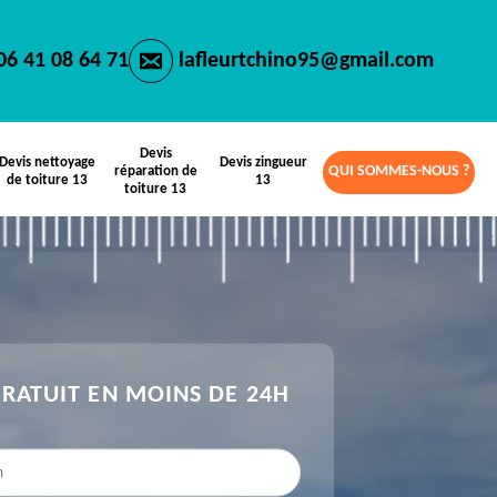
06 41 08 64 71
lafleurtchino95@gmail.com
Devis
Devis nettoyage
Devis zingueur
QUI SOMMES-NOUS ?
réparation de
de toiture 13
13
toiture 13
GRATUIT EN MOINS DE 24H