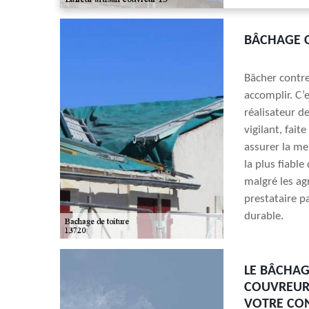
BÂCHAGE C
Bâcher contre 
accomplir. C’
réalisateur de
vigilant, fait
assurer la mei
la plus fiable
malgré les ag
prestataire p
durable.
LE BÂCHAG
COUVREUR 
VOTRE CON