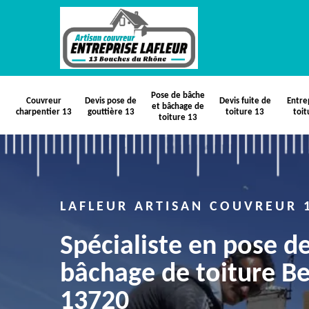
Pose de bâche
Couvreur
Devis pose de
Devis fuite de
Entre
et bâchage de
charpentier 13
gouttière 13
toiture 13
toit
toiture 13
LAFLEUR ARTISAN COUVREUR 
Spécialiste en pose d
bâchage de toiture B
13720