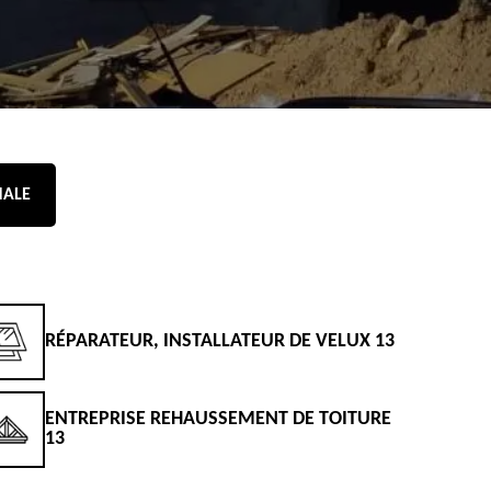
NALE
RÉPARATEUR, INSTALLATEUR DE VELUX 13
D
ENTREPRISE REHAUSSEMENT DE TOITURE
D
13