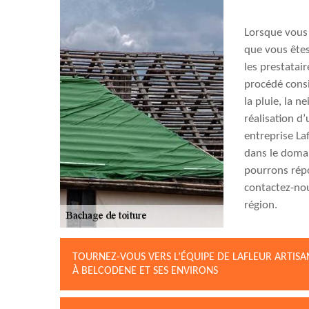
Lorsque vous 
que vous êtes
les prestatai
procédé consi
la pluie, la n
réalisation d
entreprise La
dans le doma
pourrons répo
contactez-nou
région.
TOURNEZ-VOUS VERS L’ÉQUIPE DE LAFLEUR ARTIS
À BELCODENE ET SES ENVIRONS