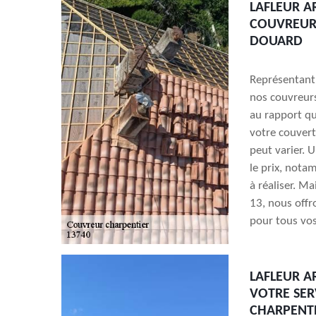
LAFLEUR A
COUVREURS
DOUARD
Représentant 
nos couvreurs
au rapport qu
votre couvertu
peut varier. 
le prix, notam
à réaliser. Ma
13, nous offr
pour tous vos
LAFLEUR A
VOTRE SER
CHARPENTE