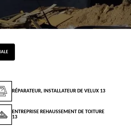
NALE
RÉPARATEUR, INSTALLATEUR DE VELUX 13
D
ENTREPRISE REHAUSSEMENT DE TOITURE
D
13