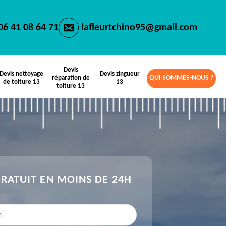
06 41 08 64 71
lafleurtchino95@gmail.com
Devis
Devis nettoyage
Devis zingueur
QUI SOMMES-NOUS ?
réparation de
de toiture 13
13
toiture 13
GRATUIT EN MOINS DE 24H