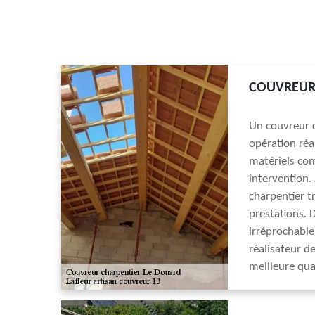
COUVREUR
Un couvreur c
opération réal
matériels com
intervention. 
charpentier t
prestations. D
irréprochable
réalisateur de
meilleure qua