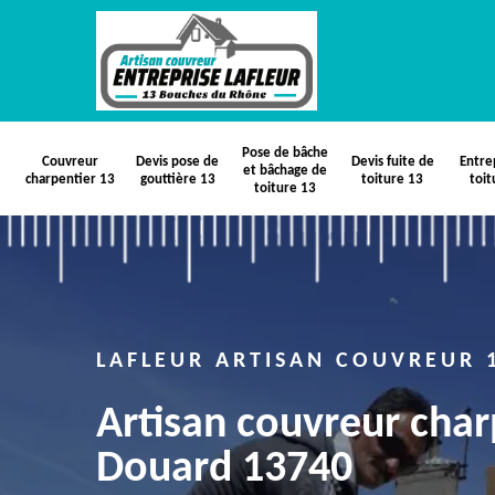
Pose de bâche
Couvreur
Devis pose de
Devis fuite de
Entre
et bâchage de
charpentier 13
gouttière 13
toiture 13
toit
toiture 13
LAFLEUR ARTISAN COUVREUR 
Artisan couvreur char
Douard 13740