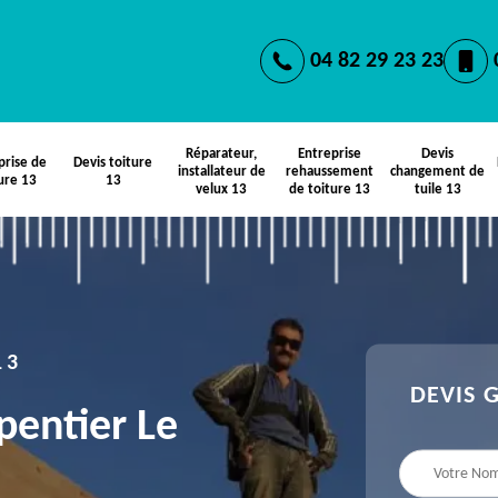
04 82 29 23 23
Réparateur,
Entreprise
Devis
prise de
Devis toiture
installateur de
rehaussement
changement de
ure 13
13
velux 13
de toiture 13
tuile 13
13
DEVIS 
pentier Le