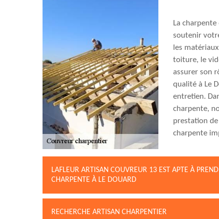
La charpente 
soutenir votre
les matériaux 
toiture, le v
assurer son rô
qualité à Le 
entretien. Da
charpente, no
prestation de
charpente imp
LAFLEUR ARTISAN COUVREUR 13 EST APTE À PREN
CHARPENTE À LE DOUARD
RECHERCHE ARTISAN CHARPENTIER