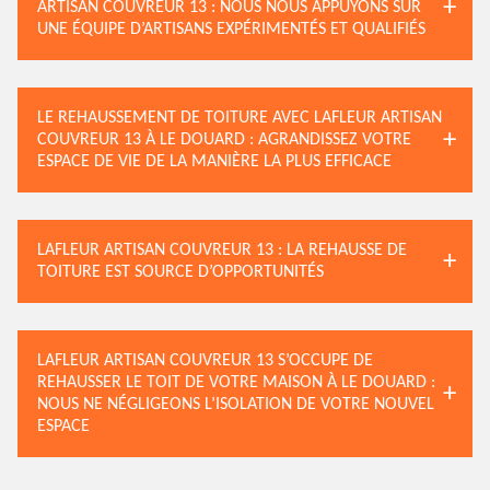
ARTISAN COUVREUR 13 : NOUS NOUS APPUYONS SUR
UNE ÉQUIPE D’ARTISANS EXPÉRIMENTÉS ET QUALIFIÉS
LE REHAUSSEMENT DE TOITURE AVEC LAFLEUR ARTISAN
COUVREUR 13 À LE DOUARD : AGRANDISSEZ VOTRE
ESPACE DE VIE DE LA MANIÈRE LA PLUS EFFICACE
LAFLEUR ARTISAN COUVREUR 13 : LA REHAUSSE DE
TOITURE EST SOURCE D’OPPORTUNITÉS
LAFLEUR ARTISAN COUVREUR 13 S’OCCUPE DE
REHAUSSER LE TOIT DE VOTRE MAISON À LE DOUARD :
NOUS NE NÉGLIGEONS L’ISOLATION DE VOTRE NOUVEL
ESPACE