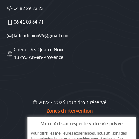
04 82 29 23 23
06 41 08 64 71
lafleurtchino95@gmail.com
Chem. Des Quatre Noix
13290 Aix-en-Provence
© 2022 - 2026 Tout droit réservé
Zones d’intervention
Votre Artisan respecte votre vie privée
Siret: 515 062 404 000 30
Pour offrir les meilleures expériences, nous utilisons des