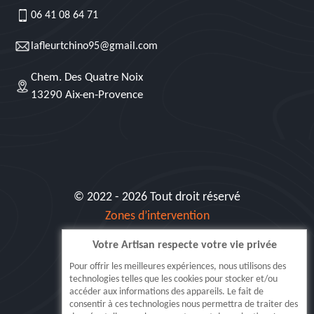
06 41 08 64 71
lafleurtchino95@gmail.com
Chem. Des Quatre Noix
13290 Aix-en-Provence
© 2022 - 2026 Tout droit réservé
Zones d’intervention
Votre Artisan respecte votre vie privée
Siret: 515 062 404 000 30
Pour offrir les meilleures expériences, nous utilisons des
technologies telles que les cookies pour stocker et/ou
accéder aux informations des appareils. Le fait de
consentir à ces technologies nous permettra de traiter des