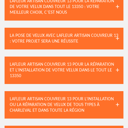
LAFLEUR ARTISAN COUVREUR 13 POUR LA RÉPARATION
DE VOTRE VELUX DANS TOUT LE 13350 : VOTRE
MEILLEUR CHOIX, C’EST NOUS
LA POSE DE VELUX AVEC LAFLEUR ARTISAN COUVREUR 13
: VOTRE PROJET SERA UNE RÉUSSITE
LAFLEUR ARTISAN COUVREUR 13 POUR LA RÉPARATION
ET L’INSTALLATION DE VOTRE VELUX DANS LE TOUT LE
13350
LAFLEUR ARTISAN COUVREUR 13 POUR L’INSTALLATION
OU LA RÉPARATION DE VELUX DE TOUS TYPES À
CHARLEVAL ET DANS TOUTE LA RÉGION