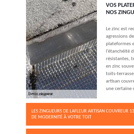
VOS PLATE
NOS ZINGU
Le zinc est r
agressions de
plateformes e
l’étanchéité 
résistantes, t
en zinc souve
toits-terrass
artisan couvr
une certaine
LES ZINGUEURS DE LAFLEUR ARTISAN COUVREUR 13
DE MODERNITÉ À VOTRE TOIT