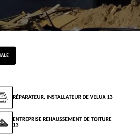
NALE
RÉPARATEUR, INSTALLATEUR DE VELUX 13
D
ENTREPRISE REHAUSSEMENT DE TOITURE
D
13