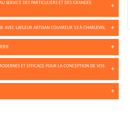
AU SERVICE DES PARTICULIERS ET DES GRANDES
E AVEC LAFLEUR ARTISAN COUVREUR 13 À CHARLEVAL
ERIE
 MODERNES ET EFFICACE POUR LA CONCEPTION DE VOS