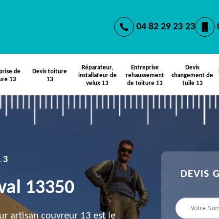
04 82 29 23 23
Réparateur,
Entreprise
Devis
prise de
Devis toiture
installateur de
rehaussement
changement de
ure 13
13
velux 13
de toiture 13
tuile 13
13
DEVIS 
val 13350
ur artisan couvreur 13 est le