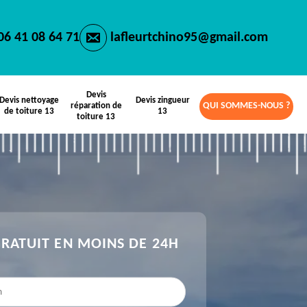
06 41 08 64 71
lafleurtchino95@gmail.com
Devis
Devis nettoyage
Devis zingueur
QUI SOMMES-NOUS ?
réparation de
de toiture 13
13
toiture 13
GRATUIT EN MOINS DE 24H