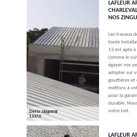
LAFLEUR A
CHARLEVAL
NOS ZING
Les travaux de
toute install
13 est apte à 
comme le cui
égayer vos ye
adopter sur v
gouttières et
mettons à votr
pour la garan
durable. Nous
votre toit.
LAFLEUR A