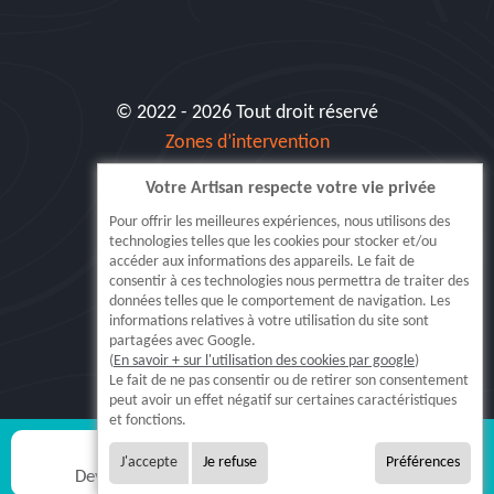
© 2022 - 2026 Tout droit réservé
Zones d’intervention
Votre Artisan respecte votre vie privée
Siret: 515 062 404 000 30
Pour offrir les meilleures expériences, nous utilisons des
technologies telles que les cookies pour stocker et/ou
accéder aux informations des appareils. Le fait de
consentir à ces technologies nous permettra de traiter des
données telles que le comportement de navigation. Les
informations relatives à votre utilisation du site sont
partagées avec Google.
(
En savoir + sur l'utilisation des cookies par google
)
5.0
Le fait de ne pas consentir ou de retirer son consentement
peut avoir un effet négatif sur certaines caractéristiques
Lire nos
371
avis
et fonctions.
J'accepte
Je refuse
Préférences
Devis gratuit
Appel