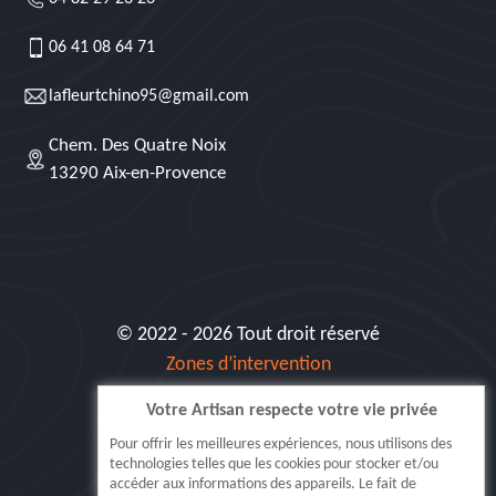
06 41 08 64 71
lafleurtchino95@gmail.com
Chem. Des Quatre Noix
13290 Aix-en-Provence
© 2022 - 2026 Tout droit réservé
Zones d’intervention
Votre Artisan respecte votre vie privée
Siret: 515 062 404 000 30
Pour offrir les meilleures expériences, nous utilisons des
technologies telles que les cookies pour stocker et/ou
accéder aux informations des appareils. Le fait de