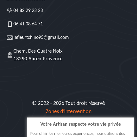
04 82 29 23 23
06 41 08 64 71
lafleurtchino95@gmail.com
Chem. Des Quatre Noix
13290 Aix-en-Provence
© 2022 - 2026 Tout droit réservé
Zones d’intervention
Votre Artisan respecte votre vie privée
Siret: 515 062 404 000 30
Pour offrir les meilleures expériences, nous utilisons des