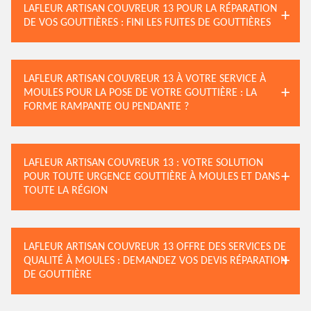
LAFLEUR ARTISAN COUVREUR 13 POUR LA RÉPARATION
DE VOS GOUTTIÈRES : FINI LES FUITES DE GOUTTIÈRES
LAFLEUR ARTISAN COUVREUR 13 À VOTRE SERVICE À
MOULES POUR LA POSE DE VOTRE GOUTTIÈRE : LA
FORME RAMPANTE OU PENDANTE ?
LAFLEUR ARTISAN COUVREUR 13 : VOTRE SOLUTION
POUR TOUTE URGENCE GOUTTIÈRE À MOULES ET DANS
TOUTE LA RÉGION
LAFLEUR ARTISAN COUVREUR 13 OFFRE DES SERVICES DE
QUALITÉ À MOULES : DEMANDEZ VOS DEVIS RÉPARATION
DE GOUTTIÈRE