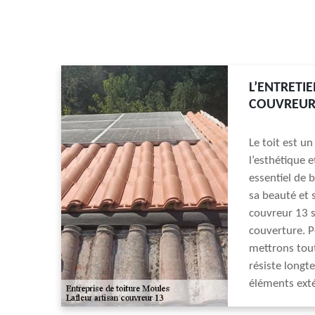
L’ENTRETI
COUVREUR
Le toit est u
l’esthétique e
essentiel de b
sa beauté et s
couvreur 13 s
couverture. P
mettrons tout
résiste longt
éléments exté