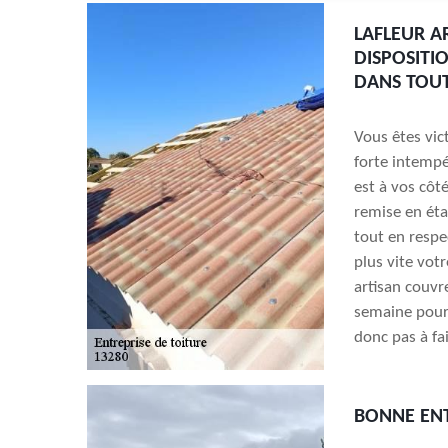
LAFLEUR A
DISPOSITI
DANS TOUT
Vous êtes vic
forte intempé
est à vos côt
remise en éta
tout en respe
plus vite votr
artisan couvr
semaine pour 
donc pas à fa
BONNE ENT