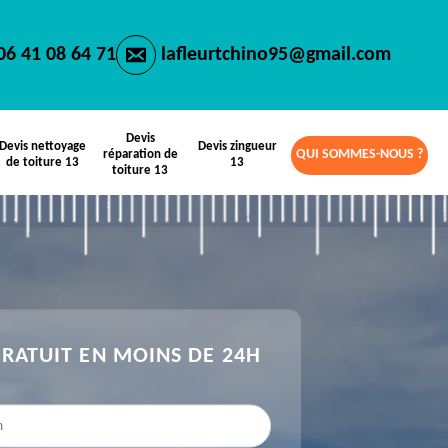
06 41 08 64 71
lafleurtchino95@gmail.com
Devis
Devis nettoyage
Devis zingueur
QUI SOMMES-NOUS ?
réparation de
de toiture 13
13
toiture 13
GRATUIT EN MOINS DE 24H