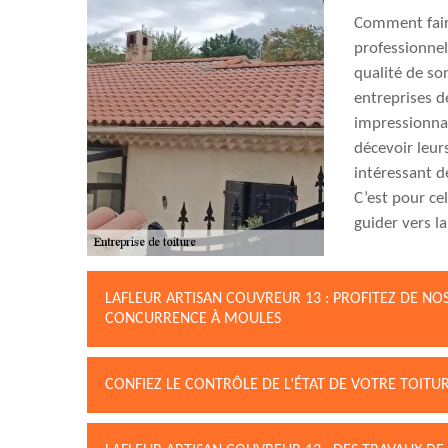
Comment faire
professionnel
qualité de so
entreprises d
impressionnan
décevoir leurs
intéressant d
C’est pour ce
guider vers l
LAFLEUR ARTISAN COUVREUR 13 : PROFITEZ DE NOS
CONCURRENCE À MOULES
CONFIEZ LE CONTRÔLE DE L’ÉTAT DE VOTRE TOITU