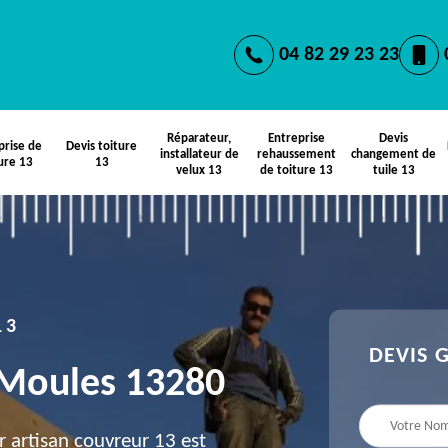
04 82 29 23 23
Réparateur,
Entreprise
Devis
prise de
Devis toiture
installateur de
rehaussement
changement de
ure 13
13
velux 13
de toiture 13
tuile 13
13
DEVIS 
e Moules 13280
 artisan couvreur 13 est