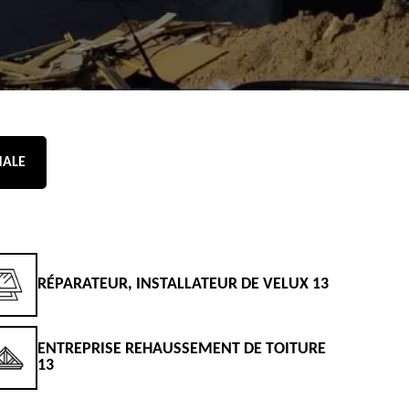
NALE
RÉPARATEUR, INSTALLATEUR DE VELUX 13
D
ENTREPRISE REHAUSSEMENT DE TOITURE
D
13