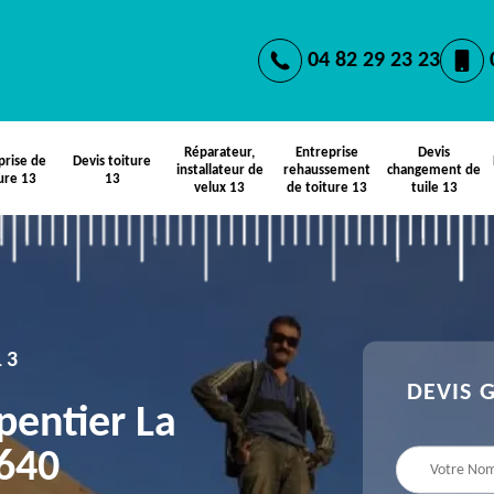
04 82 29 23 23
Réparateur,
Entreprise
Devis
prise de
Devis toiture
installateur de
rehaussement
changement de
ure 13
13
velux 13
de toiture 13
tuile 13
13
DEVIS 
pentier La
640