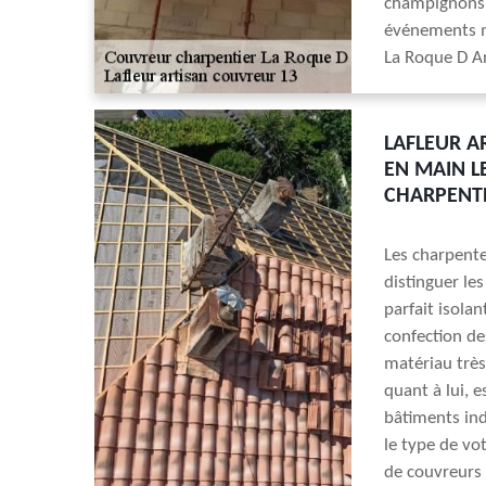
champignons o
événements mé
La Roque D An
LAFLEUR A
EN MAIN L
CHARPENT
Les charpent
distinguer les
parfait isolan
confection de
matériau très
quant à lui, e
bâtiments indu
le type de vo
de couvreurs 