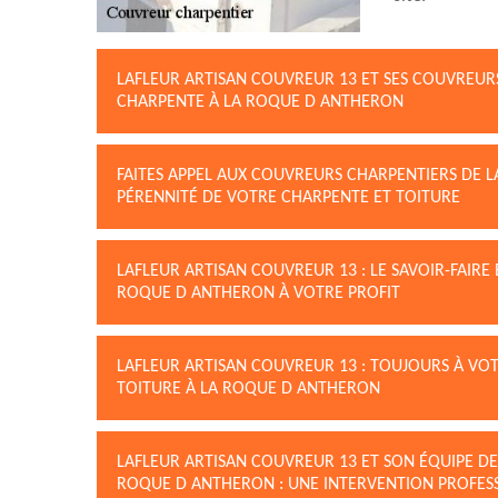
LAFLEUR ARTISAN COUVREUR 13 ET SES COUVREUR
CHARPENTE À LA ROQUE D ANTHERON
FAITES APPEL AUX COUVREURS CHARPENTIERS DE 
PÉRENNITÉ DE VOTRE CHARPENTE ET TOITURE
LAFLEUR ARTISAN COUVREUR 13 : LE SAVOIR-FAIRE
ROQUE D ANTHERON À VOTRE PROFIT
LAFLEUR ARTISAN COUVREUR 13 : TOUJOURS À VOT
TOITURE À LA ROQUE D ANTHERON
LAFLEUR ARTISAN COUVREUR 13 ET SON ÉQUIPE DE
ROQUE D ANTHERON : UNE INTERVENTION PROFES