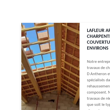
LAFLEUR A
CHARPENTI
COUVERTUR
ENVIRONS
Notre entrepr
travaux de ch
D Antheron et
spécialisés d
rehaussement 
composent. N
travaux de ré
que soit le ty