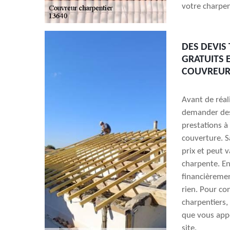
votre charpen
DES DEVIS
GRATUITS 
COUVREUR
Avant de réal
demander des 
prestations à 
couverture. S
prix et peut 
charpente. En
financièremen
rien. Pour co
charpentiers, 
que vous appe
site.