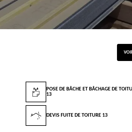
VOI
OSE DE BÂCHE ET BÂCHAGE DE TOITURE
ENTREPRI
3
EVIS FUITE DE TOITURE 13
DEVIS TO