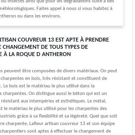
u insectes ainsi que pour les dégradations suite à des
téorologiques. Faites appel à nous si vous habitez à
theron ou dans les environs.
RTISAN COUVREUR 13 EST APTE À PRENDRE
E CHANGEMENT DE TOUS TYPES DE
E À LA ROQUE D ANTHERON
es peuvent être composées de divers matériaux. On peut
 charpentes en bois, très résistant et constituent de
t. Le bois est le matériau le plus utilisé dans la
s charpentes. On distingue aussi le béton qui est un
 résistant aux intempéries et esthétiques. Le métal,
st le matériau le plus utilisé pour les charpentes des
striels grâce à sa flexibilité et sa légèreté. Quel que soit
tre charpente, Lafleur artisan couvreur 13 et son équipe
charpentiers sont aptes à effectuer le changement de