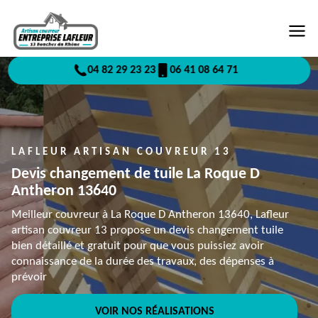
04 82 29 23 23
06 41 08 64 71
LAFLEUR ARTISAN COUVREUR 13
Devis changement de tuile La Roque D
Antheron 13640
Meilleur couvreur à La Roque D Antheron 13640, Lafleur
artisan couvreur 13 propose un devis changement tuile
bien détaillé et gratuit pour que vous puissiez avoir
connaissance de la durée des travaux, des dépenses à
prévoir
VOIR NOS RÉALISATIONS