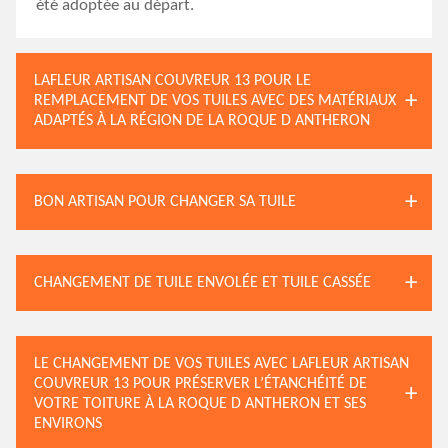
été adoptée au départ.
LAFLEUR ARTISAN COUVREUR 13 POUR LE
REMPLACEMENT DE VOS TUILES AVEC DES MATÉRIAUX
ADAPTÉS À LA RÉGION DE LA ROQUE D ANTHERON
BON ARTISAN POUR CHANGER SA TUILE
CHANGEMENT DE TUILE ENVOLÉE ET TUILE CASSÉE
LE CHANGEMENT DE VOS TUILES AVEC LAFLEUR ARTISAN
COUVREUR 13 POUR PRÉSERVER L’ÉTANCHÉITÉ DE
VOTRE TOITURE À LA ROQUE D ANTHERON ET SES
ENVIRONS