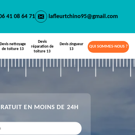
06 41 08 64 71
lafleurtchino95@gmail.com
Devis
Devis nettoyage
Devis zingueur
QUI SOMMES-NOUS ?
réparation de
de toiture 13
13
toiture 13
GRATUIT EN MOINS DE 24H