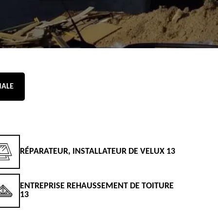
NALE
RÉPARATEUR, INSTALLATEUR DE VELUX 13
D
ENTREPRISE REHAUSSEMENT DE TOITURE
D
13