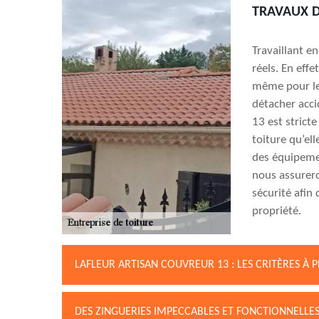
TRAVAUX D
Travaillant e
réels. En effe
même pour le
détacher acci
13 est strict
toiture qu’ell
des équipemen
nous assurero
sécurité afin
propriété.
LAFLEUR ARTISAN COUVREUR 13 : LES CRITÈRES À
DES ZINGUERIES IMPECCABLES ET FONCTIONNELLE