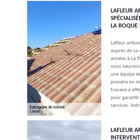
LAFLEUR A
SPÉCIALIS
LA ROQUE
Lafleur artis
auprès de sa
années à La 
nous saurons
une équipe d
prendre en ma
travaux à eff
pour garantir 
services. Vot
LAFLEUR A
INTERVENT