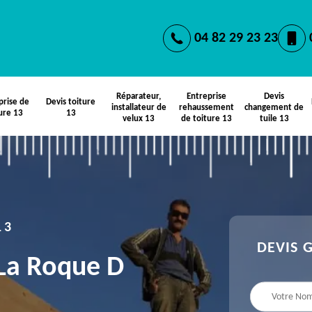
04 82 29 23 23
Réparateur,
Entreprise
Devis
prise de
Devis toiture
installateur de
rehaussement
changement de
ure 13
13
velux 13
de toiture 13
tuile 13
13
DEVIS 
 La Roque D