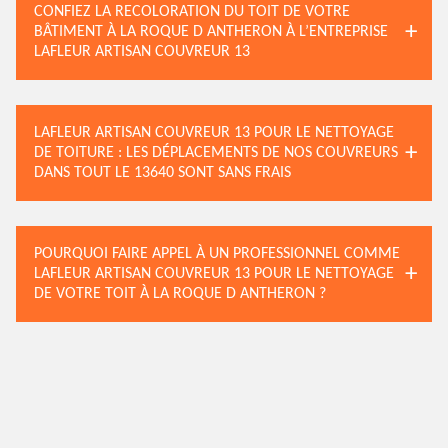
CONFIEZ LA RECOLORATION DU TOIT DE VOTRE
BÂTIMENT À LA ROQUE D ANTHERON À L’ENTREPRISE
LAFLEUR ARTISAN COUVREUR 13
LAFLEUR ARTISAN COUVREUR 13 POUR LE NETTOYAGE
DE TOITURE : LES DÉPLACEMENTS DE NOS COUVREURS
DANS TOUT LE 13640 SONT SANS FRAIS
POURQUOI FAIRE APPEL À UN PROFESSIONNEL COMME
LAFLEUR ARTISAN COUVREUR 13 POUR LE NETTOYAGE
DE VOTRE TOIT À LA ROQUE D ANTHERON ?